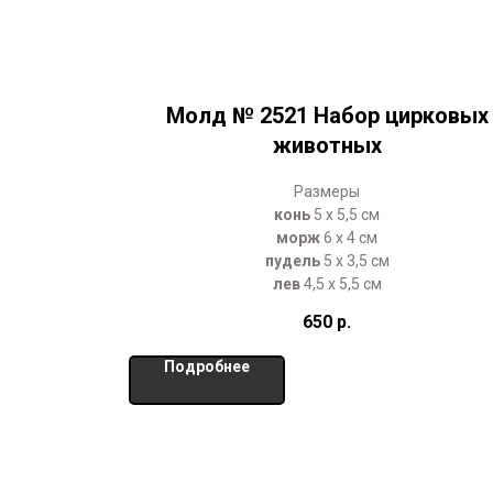
Молд № 2521 Набор цирковых
животных
Размеры
конь
5 х 5,5 см
морж
6 х 4 см
пудель
5 х 3,5 см
лев
4,5 х 5,5 см
650
р.
Подробнее