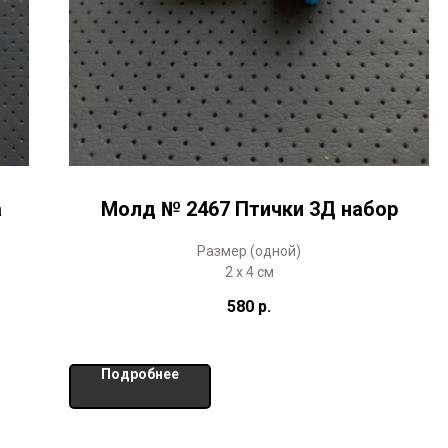
а
Молд № 2467 Птички 3Д набор
Размер (одной)
2 х 4 см
580
р.
Подробнее