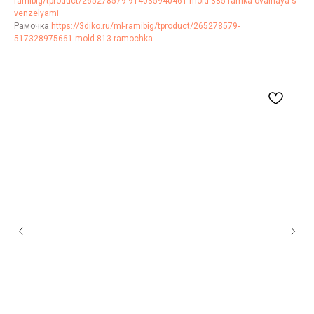
ramibig/tproduct/265278579-914035940461-mold-385-ramka-ovalnaya-s-
venzelyami
Рамочка
https://3diko.ru/ml-ramibig/tproduct/265278579-
517328975661-mold-813-ramochka