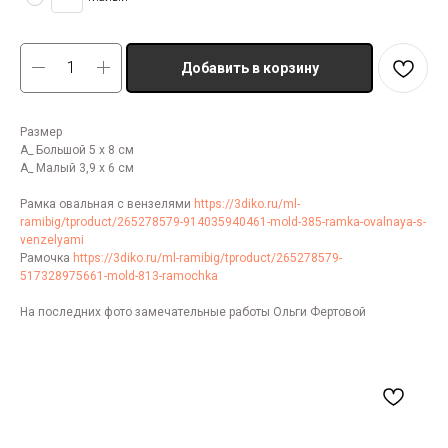
Добавить в корзину
Размер
А_ Большой 5 х 8 см
А_ Малый 3,9 х 6 см
Рамка овальная с вензелями
https://3diko.ru/ml-
ramibig/tproduct/265278579-914035940461-mold-385-ramka-ovalnaya-s-
venzelyami
Рамочка
https://3diko.ru/ml-ramibig/tproduct/265278579-
517328975661-mold-813-ramochka
На последних фото замечательные работы Ольги Фертовой