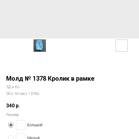
Молд № 1378 Кролик в рамке
3Д и Ко
SKU:
М пасх 1378А
340
р.
Размер
Большой
Малый