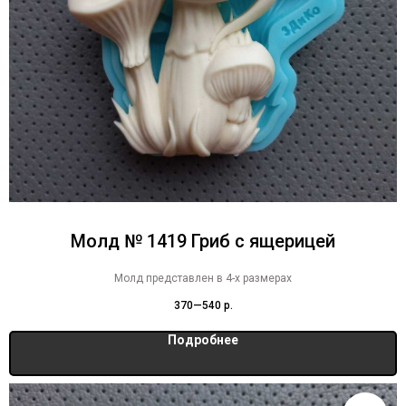
Молд № 1419 Гриб с ящерицей
Молд представлен в 4-х размерах
370—540
р.
Подробнее