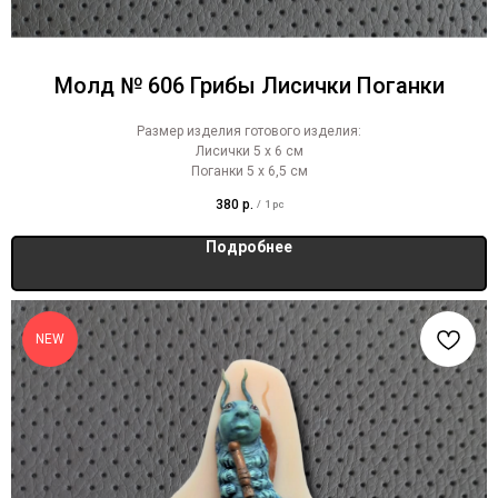
Молд № 606 Грибы Лисички Поганки
Размер изделия готового изделия:
Лисички 5 х 6 см
Поганки 5 х 6,5 см
380
р.
/
1 pc
Подробнее
NEW