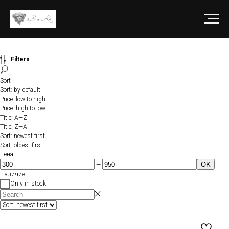
Filters
Sort
Sort: by default
Price: low to high
Price: high to low
Title: A—Z
Title: Z—A
Sort: newest first
Sort: oldest first
Цена
OK
—
Наличие
Only in stock