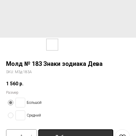
Молд № 183 Знаки зодиака Дева
SKU:
М3д 183А
1 560
р.
Размер
Большой
Средний