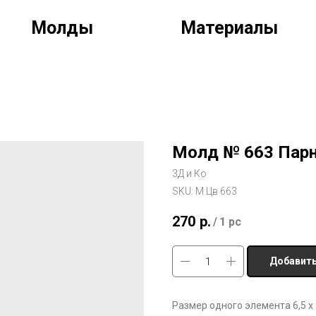
Молды
Материалы
Молд № 663 Парн
3Д и Ко
SKU:
М Цв 663
270
р.
/
1 pc
Добавить
Размер одного элемента 6,5 х 