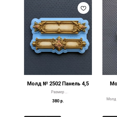
Молд № 2502 Панель 4,5
Мо
Размер
11 х 2 см
Молд 
380
р.
11 х 2,7 см