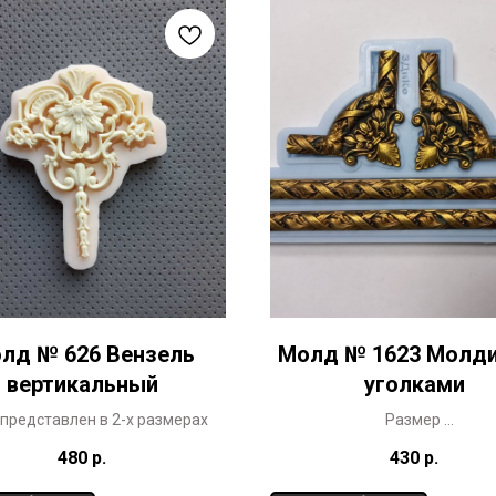
лд № 626 Вензель
Молд № 1623 Молди
вертикальный
уголками
представлен в 2-х размерах
Размер
уголок 5,8 х 5,8 см
480
р.
430
р.
молдинг 1 х 20 см