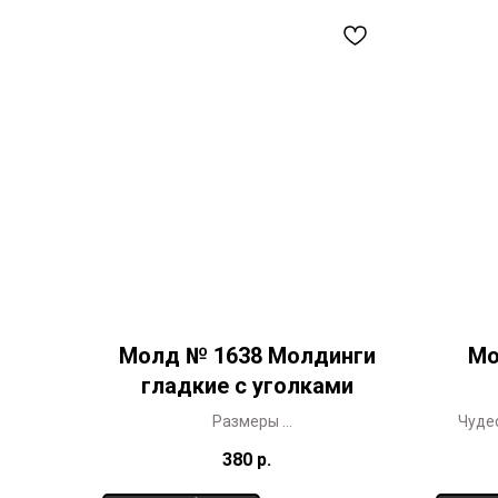
Молд № 1638 Молдинги
Мо
гладкие с уголками
Размеры
Чуде
молдинг 20 х 0,8 см
декор
380
р.
уголок 4 х 4 см