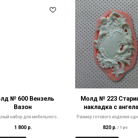
лд № 600 Вензель
Молд № 223 Стари
Вазон
накладка с ангел
сный набор для мебельного
Размер готового изделия одн
а теперь представлен в 3-х
х 10 см
1 800
р.
820
р.
/
1 pc
размерах