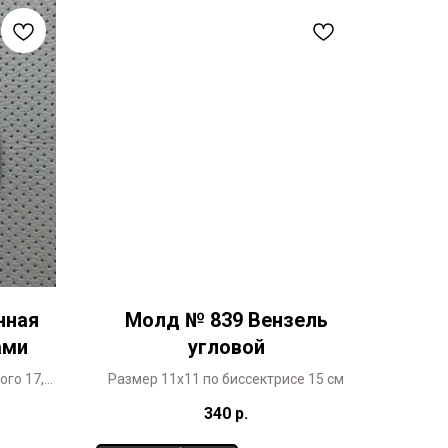
нная
Молд № 839 Вензель
ами
угловой
ого 17,5
Размер 11х11 по биссектрисе 15 см
340
р.