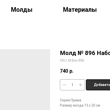
Молды
Материалы
Молд № 896 Набо
SKU:
М Вен 896
740
р.
Добавить
Серия Прима
Размер молда 13 х 20 см