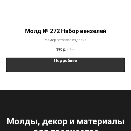
Молд № 272 Набор вензелей
Размер готового изделия:
9 х 6,3 см
390
р.
/
1 pc
6 х 4 см
5 х 3,2 см
Подробнее
3 х 1,5 см
Молды, декор и материалы