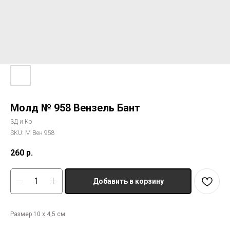
Молд № 958 Вензель Бант
3Д и Ко
SKU:
М Вен 958
260
р.
Добавить в корзину
Размер 10 х 4,5 см