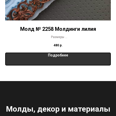
Молд № 2258 Молдинги лилия
Размеры
19,5 х 3 см
480
р.
17 х 2 см
Подробнее
Молды, декор и материалы