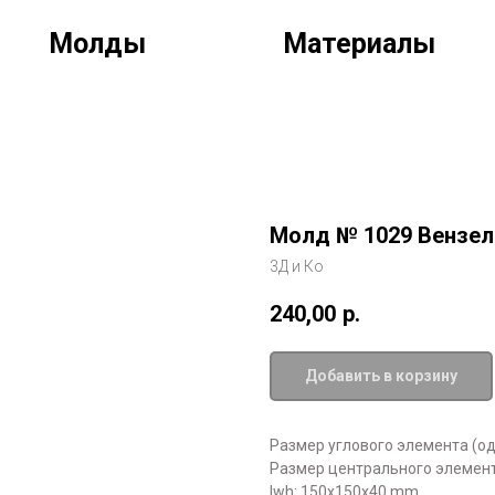
Молды
Материалы
Молд № 1029 Вензел
3Д и Ко
240,00
р.
Добавить в корзину
Размер углового элемента (одн
Размер центрального элемента
lwh: 150x150x40 mm