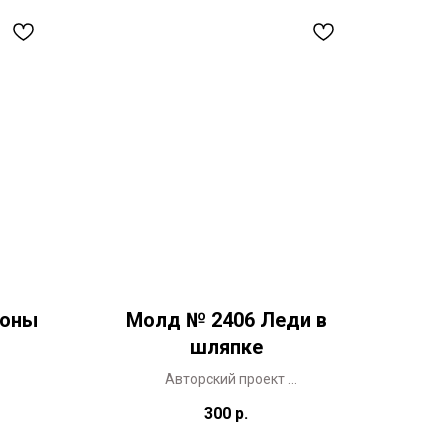
коны
Молд № 2406 Леди в
шляпке
Авторский проект
Молд представлен в 2-х размерах
300
р.