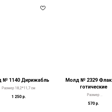
 № 1140 Дирижабль
Молд № 2329 Фла
готические
Размер 18,2*11,7 см
Размер
1 250
р.
каждого высотой 8 см
570
р.