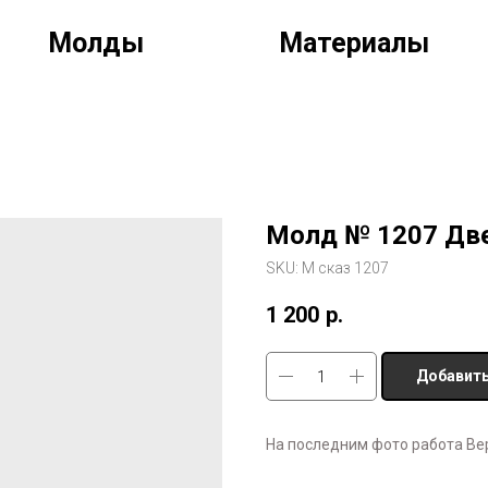
Молды
Материалы
Молд № 1207 Дв
SKU:
М сказ 1207
1 200
р.
Добавить
На последним фото работа Ве