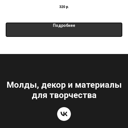
внешний 10 см
320
р.
внутренний 7 см
Подробнее
Молды, декор и материалы
для творчества