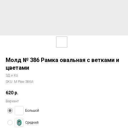
Молд № 386 Рамка овальная с ветками и
цветами
3Д и Ко
SKU:
М Рам 386А
620
р.
Вариант
Большой
Средний