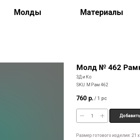
Молды
Материалы
Молд № 462 Рамк
3Д и Ко
SKU:
М Рам 462
760
р.
/
1 pc
Добавить
Размер готового изделия: 21 х