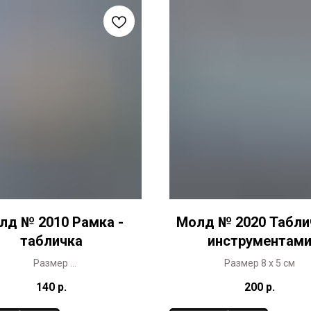
лд № 2010 Рамка -
Молд № 2020 Табли
табличка
инструментам
Размер
Размер 8 х 5 см
внешний 7 х 3,5 см
140
р.
200
р.
внутренний 5,2 х 2 см