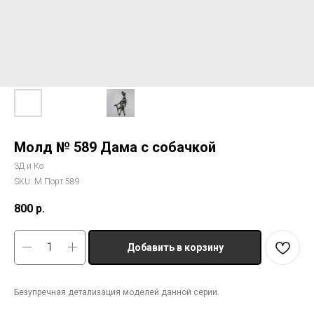
Молд № 589 Дама с собачкой
3Д и Ко
SKU:
М Порт 589
800
р.
Добавить в корзину
Безупречная детализация моделей данной серии.