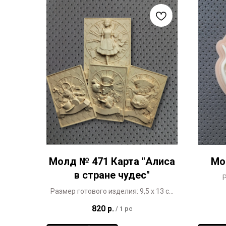
Молд № 471 Карта "Алиса
Мо
в стране чудес"
Р
Размер готового изделия: 9,5 х 13 см
Персонажи сказки "Алиса в стране
820
р.
/
1 pc
чудес"