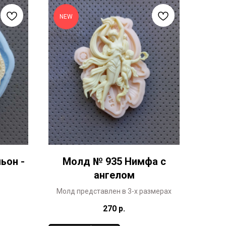
NEW
ьон -
Молд № 935 Нимфа с
ангелом
Молд представлен в 3-х размерах
270
р.