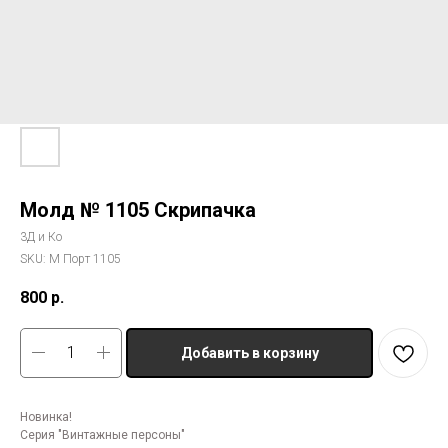
Молд № 1105 Скрипачка
3Д и Ко
SKU:
М Порт 1105
800
р.
Добавить в корзину
Новинка!
Серия "Винтажные персоны"