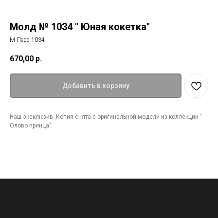
Молд № 1034 " Юная кокетка"
М Перс 1034
670,00
р.
Добавить в корзину
Наш эксклюзив .Копия снята с оригинальной модели из коллекции "
Олово принца"