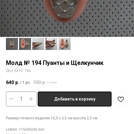
Молд № 194 Пуанты и Щелкунчик
SKU:
М НГ 194
640
р.
700
р.
/
1 pc
/
1 pc
Добавить в корзину
Размер готового изделия 10,5 х 3,5 см высота 2,5 см
LxWxH: 115x55x35 mm