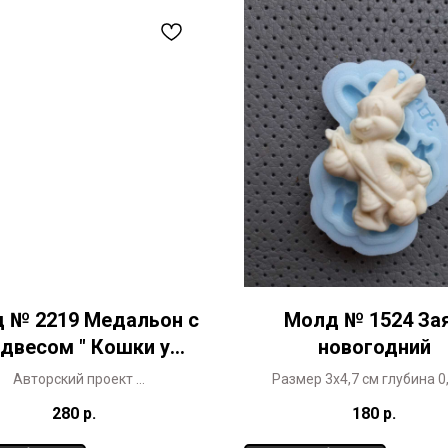
 № 2219 Медальон с
Молд № 1524 За
двесом " Кошки у
новогодний
камина"
Авторский проект
Размер 3х4,7 см глубина 0
Размер диаметром 8 см
Совместный проект СПМ Копи
280
р.
180
р.
в коммерческих целях запр