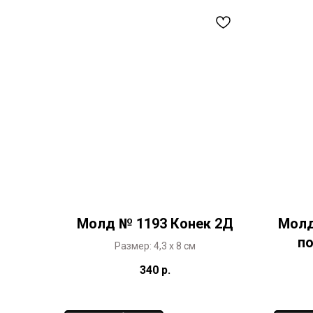
Молд № 1193 Конек 2Д
Молд
по
Размер: 4,3 х 8 см
340
р.