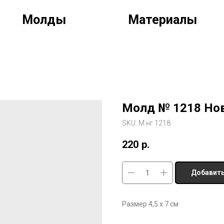
Молды
Материалы
Молд № 1218 Нов
SKU:
М нг 1218
220
р.
Добавить
Размер 4,5 х 7 см