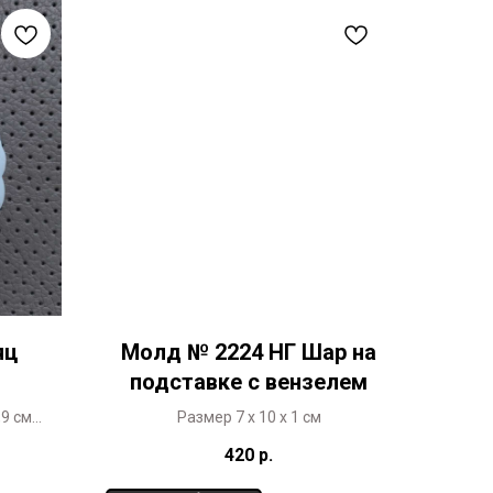
яц
Молд № 2224 НГ Шар на
подставке с вензелем
,9 см
Размер 7 х 10 х 1 см
рование
420
р.
ещено ©