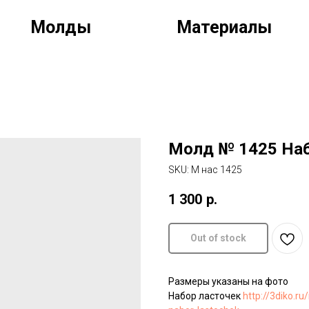
Молды
Материалы
Молд № 1425 На
SKU:
М нас 1425
1 300
р.
Out of stock
Размеры указаны на фото
Набор ласточек
http://3diko.