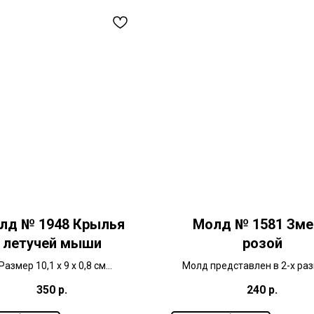
лд № 1948 Крылья
Молд № 1581 Зме
летучей мыши
розой
Размер 10,1 х 9 х 0,8 см
Молд представлен в 2-х ра
Авторский проект
350
р.
240
р.