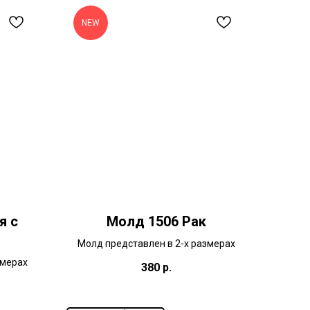
NEW
я с
Молд 1506 Рак
Молд представлен в 2-х размерах
змерах
380
р.