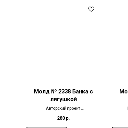
Молд № 2338 Банка с
Мо
лягушкой
Авторский проект
Размер 4,3 х 8 см
280
р.