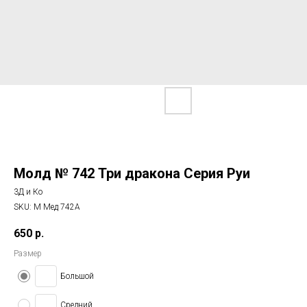
Молд № 742 Три дракона Серия Руи
3Д и Ко
SKU:
М Мед 742А
650
р.
Размер
Большой
Средний