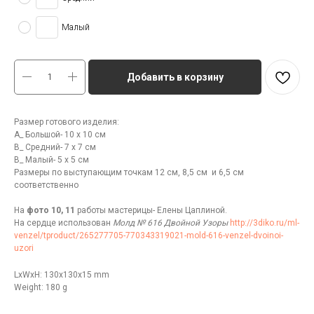
Малый
Добавить в корзину
Размер готового изделия:
А_ Большой- 10 х 10 см
В_ Средний- 7 х 7 см
В_ Малый- 5 х 5 см
Размеры по выступающим точкам 12 см, 8,5 см и 6,5 см
соответственно
На
фото 10, 11
работы мастерицы- Елены Цаплиной.
На сердце использован
Молд № 616 Двойной Узоры
http://3diko.ru/ml-
venzel/tproduct/265277705-770343319021-mold-616-venzel-dvoinoi-
uzori
LxWxH: 130x130x15 mm
Weight: 180 g