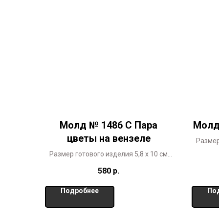
Молд № 1486 С Пара
Молд
цветы на вензеле
Размер
Размер готового изделия 5,8 х 10 см
Совместный проект СПМ
580
р.
Копирование в коммерческих целях
запрещено ©
Подробнее
По