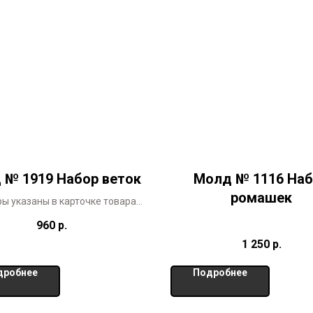
 № 1919 Набор веток
Молд № 1116 На
ромашек
ы указаны в карточке товара
Молд в 2-х размерах
960
р.
1 250
р.
дробнее
Подробнее