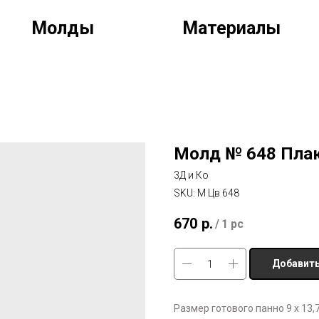
Молды
Материалы
Молд № 648 Плак
3Д и Ко
SKU:
М Цв 648
670
р.
/
1 pc
Добавить
Размер готового панно 9 х 13,