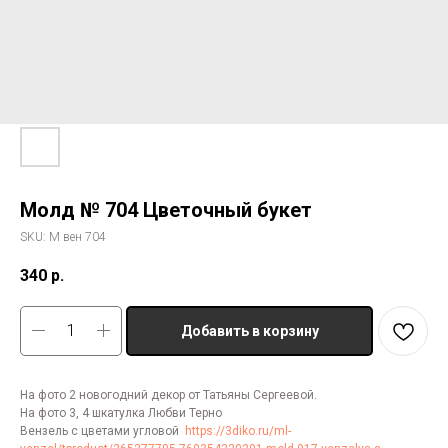
Молд № 704 Цветочный букет
SKU:
М вен 704
340
р.
Добавить в корзину
На фото 2 новогодний декор от Татьяны Сергеевой.
На фото 3, 4 шкатулка Любви Терно
Вензель с цветами угловой
https://3diko.ru/ml-