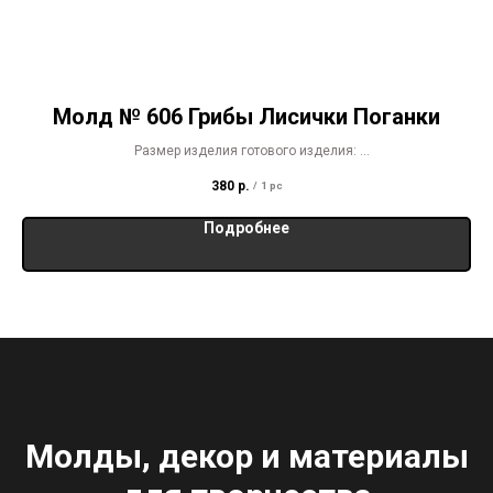
Молд № 606 Грибы Лисички Поганки
Размер изделия готового изделия:
Лисички 5 х 6 см
380
р.
/
1 pc
Поганки 5 х 6,5 см
Подробнее
Молды, декор и материалы