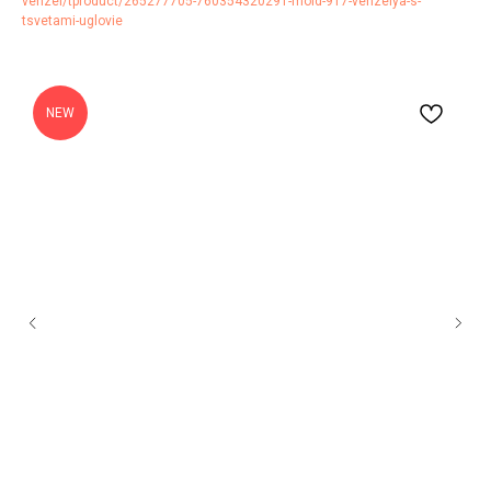
venzel/tproduct/265277705-760354320291-mold-917-venzelya-s-
tsvetami-uglovie
NEW