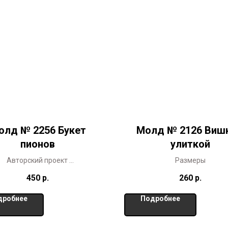
олд № 2256 Букет
Молд № 2126 Вишн
пионов
улиткой
Авторский проект
Размеры
представлен в 2-х размерах
450
р.
260
р.
дробнее
Подробнее