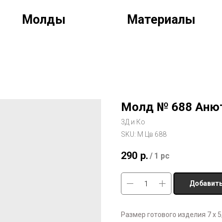
Молды
Материалы
Молд № 688 Аню
3Д и Ко
SKU:
М Цв 688
290
р.
/
1 pc
Добавить
Размер готового изделия 7 х 5