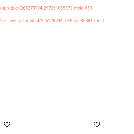
ers/tproduct/265278794-297661865371-mold-660-
ru/ml-flowers/tproduct/265278794-783957949381-mold-