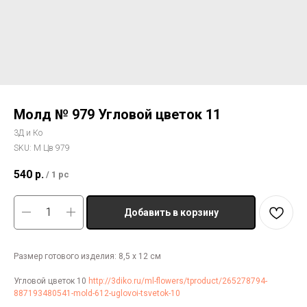
Молд № 979 Угловой цветок 11
3Д и Ко
SKU:
М Цв 979
540
р.
/
1 pc
Добавить в корзину
Размер готового изделия: 8,5 х 12 см
Угловой цветок 10
http://3diko.ru/ml-flowers/tproduct/265278794-
887193480541-mold-612-uglovoi-tsvetok-10