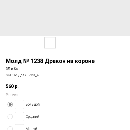
Молд № 1238 Дракон на короне
3Д и Ко
SKU:
М Драк 1238_А
560
р.
Размер
Большой
Средний
Малый