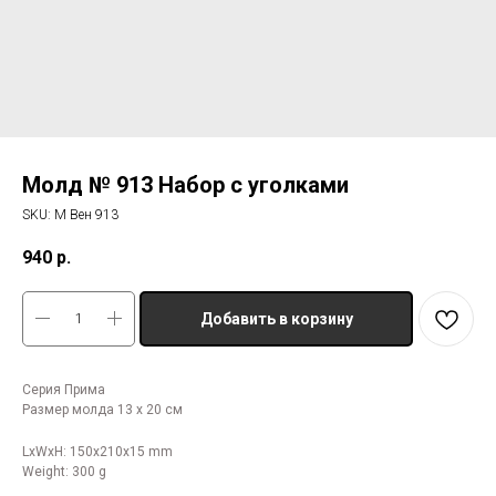
Молд № 913 Набор с уголками
SKU:
М Вен 913
940
р.
Добавить в корзину
Серия Прима
Размер молда 13 х 20 см
LxWxH: 150x210x15 mm
Weight: 300 g