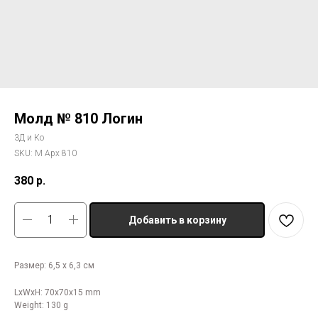
Молд № 810 Логин
3Д и Ко
SKU:
М Арх 810
380
р.
Добавить в корзину
Размер: 6,5 х 6,3 см
LxWxH: 70x70x15 mm
Weight: 130 g