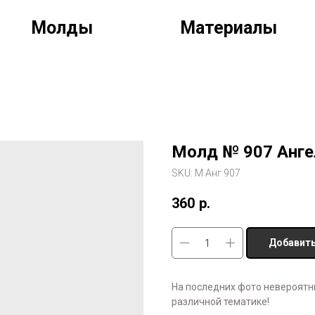
Молды
Материалы
Молд № 907 Анге
SKU:
М Анг 907
360
р.
Добавить
На последних фото невероятн
различной тематике!