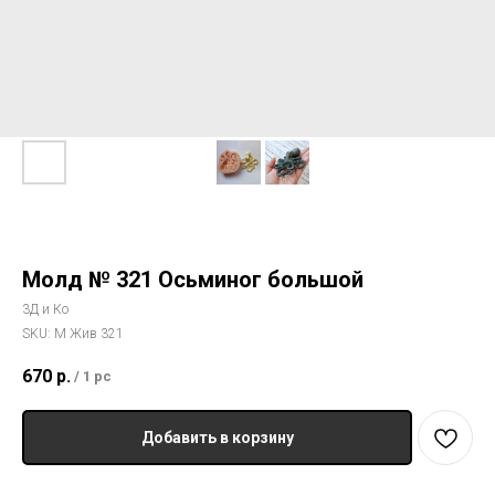
Молд № 321 Осьминог большой
3Д и Ко
SKU:
М Жив 321
670
р.
/
1 pc
Добавить в корзину