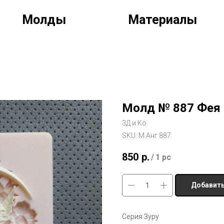
Молды
Материалы
Молд № 887 Фея 
3Д и Ко
SKU:
М Анг 887
850
р.
/
1 pc
Добавить
Серия Зуру