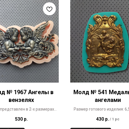
д № 1967 Ангелы в
Молд № 541 Медаль
вензелях
ангелами
представлен в 2-х размерах
Размер готового изделия: 6,5
опирование запрещено
530
р.
430
р.
/
1 pc