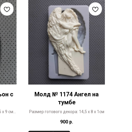
он с
Молд № 1174 Ангел на
тумбе
 х 9 см
Размер готового декора: 14,5 х 8 х 1см
900
р.