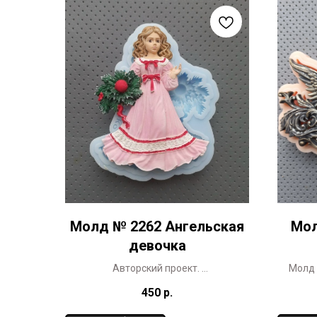
Молд № 2262 Ангельская
Мол
девочка
Авторский проект.
Молд 
Копирование в коммерческих целях
К
450
р.
запрещено.
Молд представлен в 2-х размерах