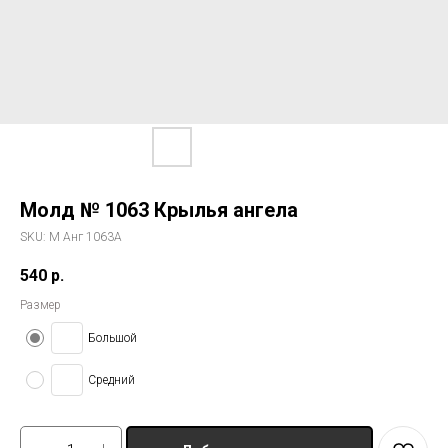
Молд № 1063 Крылья ангела
SKU:
М Анг 1063А
540
р.
Размер
Большой
Средний