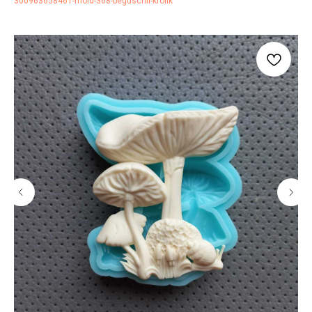
300963658461-mold-368-beguschii-krolik