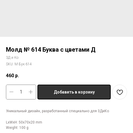
Молд № 614 Буква с цветами Д
3Д и Ко
SKU:
М Бук 614
460
р.
Добавить в корзину
Уникальный дизайн, разработанный специально для 3ДиКо
LxWxH: 50x70x20 mm
Weight: 100 g