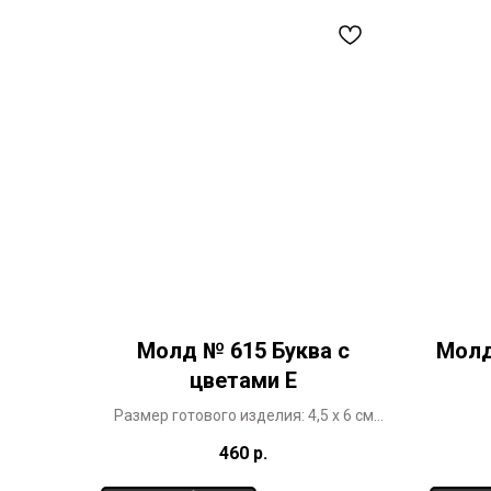
Молд № 615 Буква с
Молд
цветами Е
Размер готового изделия: 4,5 х 6 см
Уникальный дизайн, разработанный
Р
460
р.
специально для 3ДиКо