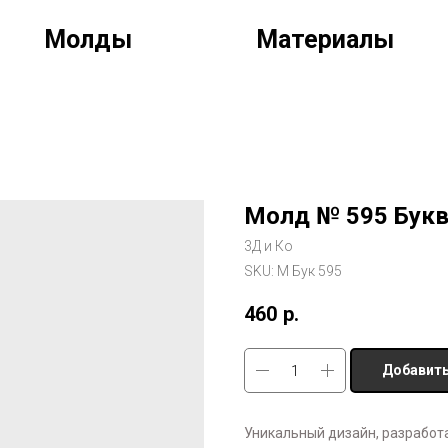
Молды
Материалы
Молд № 595 Букв
3Д и Ко
SKU:
М Бук 595
460
р.
Добавить
Уникальный дизайн, разрабо