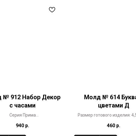
 № 912 Набор Декор
Молд № 614 Букв
с часами
цветами Д
Серия Прима
Размер готового изделия: 4,5
азмер молда 13 х 20 см
Уникальный дизайн, разраб
940
р.
460
р.
специально для 3ДиК