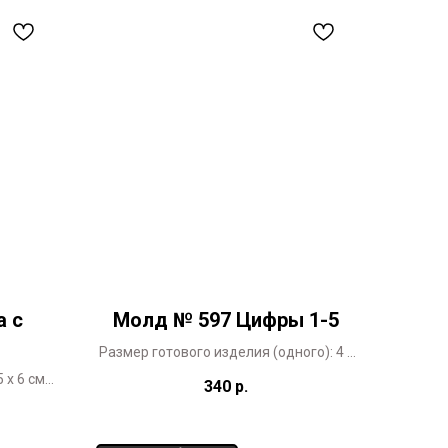
а с
Молд № 597 Цифры 1-5
Размер готового изделия (одного): 4 х
5,5 см
 х 6 см
340
р.
отанный
о