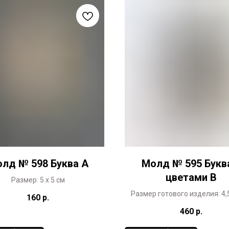
лд № 598 Буква А
Молд № 595 Букв
цветами В
Размер: 5 х 5 см
Размер готового изделия: 4,5
160
р.
Уникальный дизайн, разраб
460
р.
специально для 3ДиК