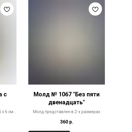
а с
Молд № 1067 "Без пяти
двенадцать"
 х 6 см
Молд представлен в 2-х размерах
отанный
360
р.
о