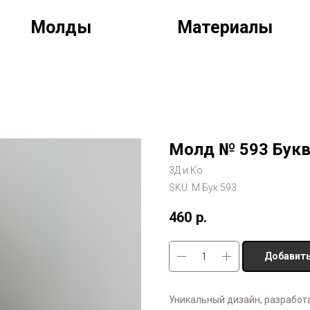
Молды
Материалы
Молд № 593 Букв
3Д и Ко
SKU:
М Бук 593
460
р.
Добавить
Уникальный дизайн, разрабо